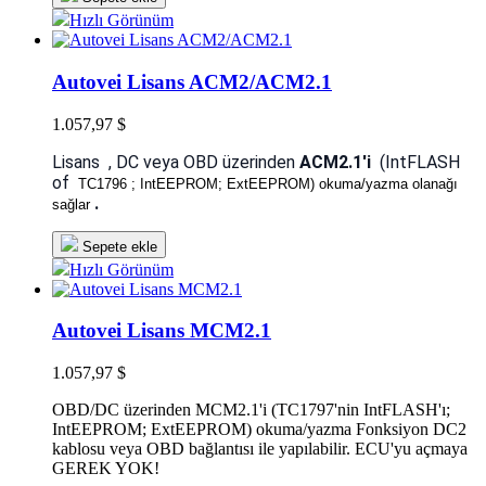
Hızlı Görünüm
Autovei Lisans ACM2/ACM2.1
1.057,97 $
Lisans ,
DC veya OBD üzerinden
ACM2.1'i
(IntFLASH
of
TC1796 ; IntEEPROM; ExtEEPROM) okuma/yazma olanağı
.
sağlar
Sepete ekle
Hızlı Görünüm
Autovei Lisans MCM2.1
1.057,97 $
OBD/DC üzerinden MCM2.1'i (TC1797'nin IntFLASH'ı;
IntEEPROM; ExtEEPROM) okuma/yazma Fonksiyon DC2
kablosu veya OBD bağlantısı ile yapılabilir. ECU'yu açmaya
GEREK YOK!