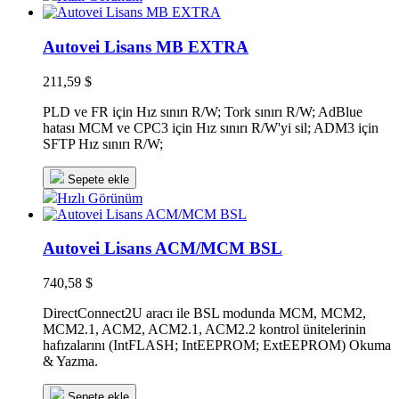
Autovei Lisans MB EXTRA
211,59 $
PLD ve FR için Hız sınırı R/W; Tork sınırı R/W; AdBlue
hatası MCM ve CPC3 için Hız sınırı R/W'yi sil; ADM3 için
SFTP Hız sınırı R/W;
Sepete ekle
Hızlı Görünüm
Autovei Lisans ACM/MCM BSL
740,58 $
DirectConnect2U aracı ile BSL modunda MCM, MCM2,
MCM2.1, ACM2, ACM2.1, ACM2.2 kontrol ünitelerinin
hafızalarını (IntFLASH; IntEEPROM; ExtEEPROM) Okuma
& Yazma.
Sepete ekle