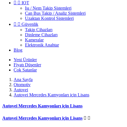


IOT
Isı / Nem Takip Sistemleri
Can Bus Takip / Analiz Sistemleri
Uzaktan Kontrol Sistemleri


Güvenlik
Takip Cihazları
Dinleme Cihazları
Kameralar
Elektronik Anahtar
Blog
Yeni
Ürünler
Fiyatı
Düşenler
Çok
Satanlar
Ana Sayfa
Otomotiv
Autovei
Autovei Mercedes Kamyonları için Lisans
Autovei Mercedes Kamyonları için Lisans
Autovei Mercedes Kamyonları için Lisans

