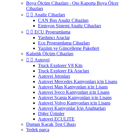
Boya Ölçüm Cihazları - Oto Kaporta Boya Ölçer
Cihazları


Analiz Cihazları
CAN Bus Analiz Cihazları
Emisyon Sistemi Analiz Cihazları


ECU Programlama
Yardımcı Araçlar
Ecu Programlama Cihazları
Yazılım ve Güncelleme Paketleri
Kalınlık Ölçüm Cihazları


Autovei
Truck Explorer V8 Kits
Truck Explorer Ek Araçları
Autovei Jetonları
Autovei Mercedes Kamyonları için Lisans
Autovei Man Kamyonları için Lisans
Autovei Iveco Kamyonları için Lisans
Autovei Scania Kamyonları için Lisans
Autovei Volvo Kamyonları için Lisans
Autovei Kamyonlar İçin Anahtarları
Diğer Ürünler
Autovei ECULITE
Duman Kaçak Test Cihazı
Yedek parça