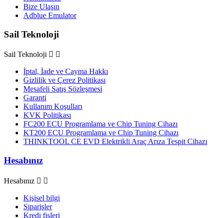
Bize Ulaşın
Adblue Emulator
Sail Teknoloji
Sail Teknoloji


İptal, İade ve Cayma Hakkı
Gizlilik ve Çerez Politikası
Mesafeli Satış Sözleşmesi
Garanti
Kullanım Koşulları
KVK Politikası
FC200 ECU Programlama ve Chip Tuning Cihazı
KT200 ECU Programlama ve Chip Tuning Cihazı
THINKTOOL CE EVD Elektrikli Araç Arıza Tespit Cihazı
Hesabınız
Hesabınız


Kişisel bilgi
Siparişler
Kredi fişleri