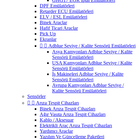
GHG17 EGR İptal Emülatörleri
DPF Emülatörleri
Retarder ECU Emülatörleri
ELV / ESL Emülatörleri
Binek Araçlar
Hafif Ticari Araçlar
Pick Up
Ekranlar


Adblue Seviye / Kalite Sensörü Emülatörleri
Asya Kamyonları Adblue Seviye / Kalite
Sensörü Emülatörleri
USA Kamyonları Adblue Seviye / Kalite
Sensörü Emülatörleri
İş Makineleri Adblue Seviye / Kalite
Sensörü Emülatörleri
Avrupa Kamyonları Adblue Seviye /
Kalite Sensörü Emülatörleri
Sensörler


Arıza Tespit Cihazları
Binek Arıza Tespit Cihazları
Ağır Vasıta Arıza Tespit Cihazları
Kablo / Aksesuar
Elektrikli Araç Arıza Tespit Cihazları
Yardımcı Araçlar
Yazılım Ve Güncelleme Paketleri