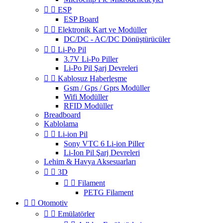


ESP
ESP Board


Elektronik Kart ve Modüller
DC/DC - AC/DC Dönüştürücüler


Li-Po Pil
3.7V Li-Po Piller
Li-Po Pil Şarj Devreleri


Kablosuz Haberleşme
Gsm / Gps / Gprs Modüller
Wifi Modüller
RFID Modüller
Breadboard
Kablolama


Li-ion Pil
Sony VTC 6 Li-ion Piller
Li-Ion Pil Şarj Devreleri
Lehim & Havya Aksesuarları


3D


Filament
PETG Filament


Otomotiv


Emülatörler