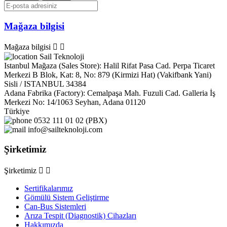
Mağaza bilgisi
Mağaza bilgisi


Sail Teknoloji
Istanbul Mağaza (Sales Store): Halil Rifat Pasa Cad. Perpa Ticaret
Merkezi B Blok, Kat: 8, No: 879 (Kirmizi Hat) (Vakifbank Yani)
Sisli / ISTANBUL 34384
Adana Fabrika (Factory): Cemalpaşa Mah. Fuzuli Cad. Galleria İş
Merkezi No: 14/1063 Seyhan, Adana 01120
Türkiye
0532 111 01 02 (PBX)
info@sailteknoloji.com
Şirketimiz
Şirketimiz


Sertifikalarımız
Gömülü Sistem Geliştirme
Can-Bus Sistemleri
Arıza Tespit (Diagnostik) Cihazları
Hakkımızda