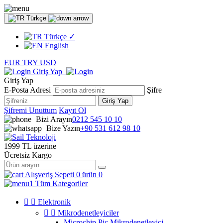
Türkçe
Türkçe
✓
English
EUR
TRY
USD
Giriş Yap
Giriş Yap
E-Posta Adresi
Şifre
Giriş Yap
Şifremi Unuttum
Kayıt Ol
Bizi Arayın
0212 545 10 10
Bize Yazın
+90 531 612 98 10
1999 TL üzerine
Ücretsiz Kargo
Alışveriş Sepeti
0 ürün
0
Tüm Kategoriler


Elektronik


Mikrodenetleyiciler
Microchip Pic Mikrodenetleyici