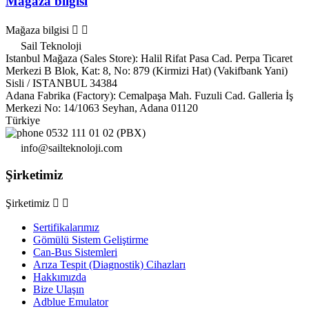
Mağaza bilgisi
Mağaza bilgisi


Sail Teknoloji
Istanbul Mağaza (Sales Store): Halil Rifat Pasa Cad. Perpa Ticaret
Merkezi B Blok, Kat: 8, No: 879 (Kirmizi Hat) (Vakifbank Yani)
Sisli / ISTANBUL 34384
Adana Fabrika (Factory): Cemalpaşa Mah. Fuzuli Cad. Galleria İş
Merkezi No: 14/1063 Seyhan, Adana 01120
Türkiye
0532 111 01 02 (PBX)
info@sailteknoloji.com
Şirketimiz
Şirketimiz


Sertifikalarımız
Gömülü Sistem Geliştirme
Can-Bus Sistemleri
Arıza Tespit (Diagnostik) Cihazları
Hakkımızda
Bize Ulaşın
Adblue Emulator