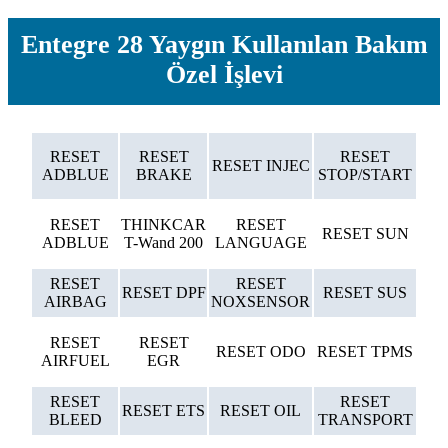
Entegre 28 Yaygın Kullanılan Bakım
Özel İşlevi
RESET
RESET
RESET
RESET INJEC
ADBLUE
BRAKE
STOP/START
RESET
THINKCAR
RESET
RESET SUN
ADBLUE
T-Wand 200
LANGUAGE
RESET
RESET
RESET DPF
RESET SUS
AIRBAG
NOXSENSOR
RESET
RESET
RESET ODO
RESET TPMS
AIRFUEL
EGR
RESET
RESET
RESET ETS
RESET OIL
BLEED
TRANSPORT