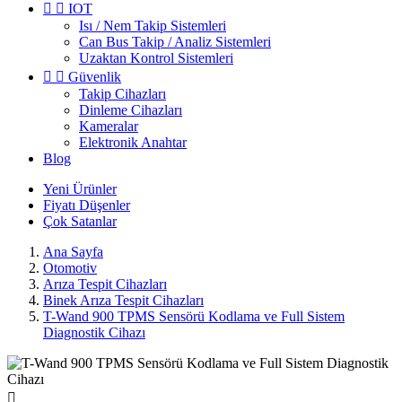


IOT
Isı / Nem Takip Sistemleri
Can Bus Takip / Analiz Sistemleri
Uzaktan Kontrol Sistemleri


Güvenlik
Takip Cihazları
Dinleme Cihazları
Kameralar
Elektronik Anahtar
Blog
Yeni
Ürünler
Fiyatı
Düşenler
Çok
Satanlar
Ana Sayfa
Otomotiv
Arıza Tespit Cihazları
Binek Arıza Tespit Cihazları
T-Wand 900 TPMS Sensörü Kodlama ve Full Sistem
Diagnostik Cihazı
