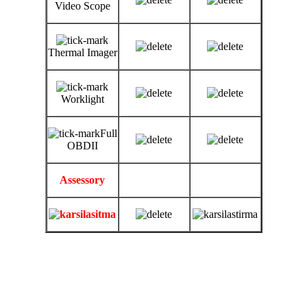
Video Scope
Thermal Imager
Worklight
Full
OBDII
Assessory