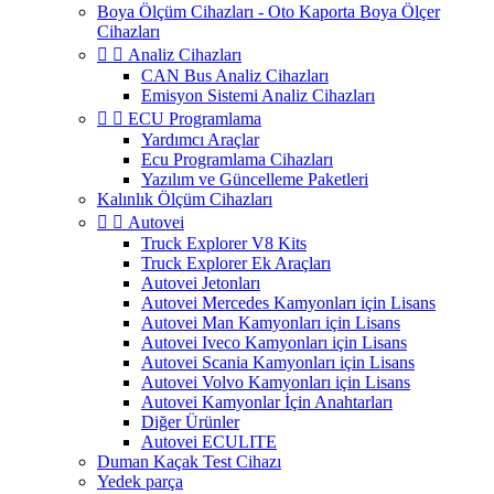
Boya Ölçüm Cihazları - Oto Kaporta Boya Ölçer
Cihazları


Analiz Cihazları
CAN Bus Analiz Cihazları
Emisyon Sistemi Analiz Cihazları


ECU Programlama
Yardımcı Araçlar
Ecu Programlama Cihazları
Yazılım ve Güncelleme Paketleri
Kalınlık Ölçüm Cihazları


Autovei
Truck Explorer V8 Kits
Truck Explorer Ek Araçları
Autovei Jetonları
Autovei Mercedes Kamyonları için Lisans
Autovei Man Kamyonları için Lisans
Autovei Iveco Kamyonları için Lisans
Autovei Scania Kamyonları için Lisans
Autovei Volvo Kamyonları için Lisans
Autovei Kamyonlar İçin Anahtarları
Diğer Ürünler
Autovei ECULITE
Duman Kaçak Test Cihazı
Yedek parça