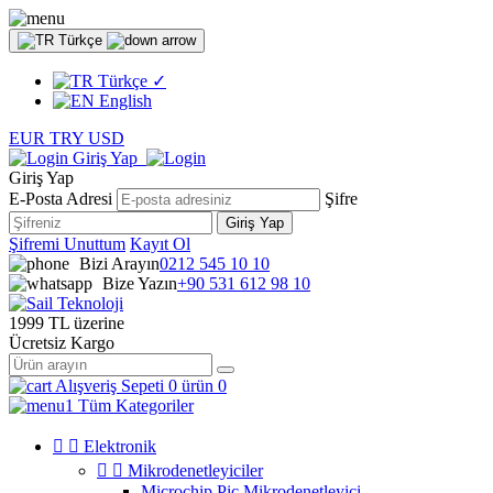
Türkçe
Türkçe
✓
English
EUR
TRY
USD
Giriş Yap
Giriş Yap
E-Posta Adresi
Şifre
Giriş Yap
Şifremi Unuttum
Kayıt Ol
Bizi Arayın
0212 545 10 10
Bize Yazın
+90 531 612 98 10
1999 TL üzerine
Ücretsiz Kargo
Alışveriş Sepeti
0 ürün
0
Tüm Kategoriler


Elektronik


Mikrodenetleyiciler
Microchip Pic Mikrodenetleyici