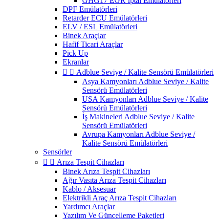
GHG17 EGR İptal Emülatörleri
DPF Emülatörleri
Retarder ECU Emülatörleri
ELV / ESL Emülatörleri
Binek Araçlar
Hafif Ticari Araçlar
Pick Up
Ekranlar


Adblue Seviye / Kalite Sensörü Emülatörleri
Asya Kamyonları Adblue Seviye / Kalite
Sensörü Emülatörleri
USA Kamyonları Adblue Seviye / Kalite
Sensörü Emülatörleri
İş Makineleri Adblue Seviye / Kalite
Sensörü Emülatörleri
Avrupa Kamyonları Adblue Seviye /
Kalite Sensörü Emülatörleri
Sensörler


Arıza Tespit Cihazları
Binek Arıza Tespit Cihazları
Ağır Vasıta Arıza Tespit Cihazları
Kablo / Aksesuar
Elektrikli Araç Arıza Tespit Cihazları
Yardımcı Araçlar
Yazılım Ve Güncelleme Paketleri