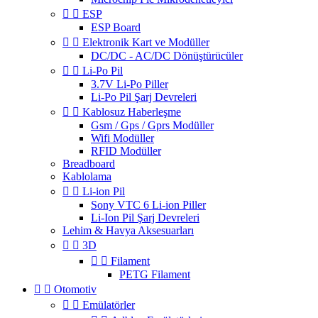


ESP
ESP Board


Elektronik Kart ve Modüller
DC/DC - AC/DC Dönüştürücüler


Li-Po Pil
3.7V Li-Po Piller
Li-Po Pil Şarj Devreleri


Kablosuz Haberleşme
Gsm / Gps / Gprs Modüller
Wifi Modüller
RFID Modüller
Breadboard
Kablolama


Li-ion Pil
Sony VTC 6 Li-ion Piller
Li-Ion Pil Şarj Devreleri
Lehim & Havya Aksesuarları


3D


Filament
PETG Filament


Otomotiv


Emülatörler