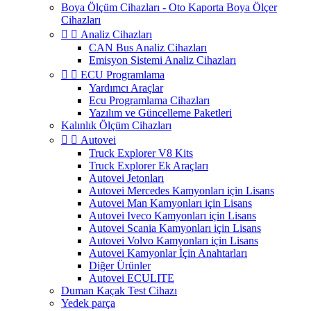
Boya Ölçüm Cihazları - Oto Kaporta Boya Ölçer
Cihazları


Analiz Cihazları
CAN Bus Analiz Cihazları
Emisyon Sistemi Analiz Cihazları


ECU Programlama
Yardımcı Araçlar
Ecu Programlama Cihazları
Yazılım ve Güncelleme Paketleri
Kalınlık Ölçüm Cihazları


Autovei
Truck Explorer V8 Kits
Truck Explorer Ek Araçları
Autovei Jetonları
Autovei Mercedes Kamyonları için Lisans
Autovei Man Kamyonları için Lisans
Autovei Iveco Kamyonları için Lisans
Autovei Scania Kamyonları için Lisans
Autovei Volvo Kamyonları için Lisans
Autovei Kamyonlar İçin Anahtarları
Diğer Ürünler
Autovei ECULITE
Duman Kaçak Test Cihazı
Yedek parça