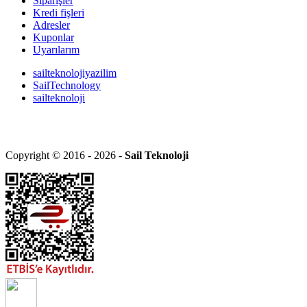
Siparişler
Kredi fişleri
Adresler
Kuponlar
Uyarılarım
sailteknolojiyazilim
SailTechnology
sailteknoloji
Copyright © 2016 - 2026 -
Sail Teknoloji