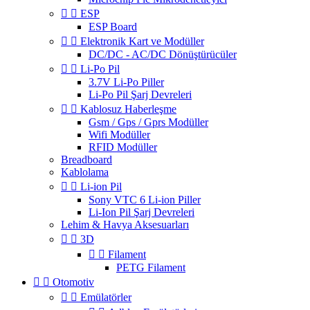


ESP
ESP Board


Elektronik Kart ve Modüller
DC/DC - AC/DC Dönüştürücüler


Li-Po Pil
3.7V Li-Po Piller
Li-Po Pil Şarj Devreleri


Kablosuz Haberleşme
Gsm / Gps / Gprs Modüller
Wifi Modüller
RFID Modüller
Breadboard
Kablolama


Li-ion Pil
Sony VTC 6 Li-ion Piller
Li-Ion Pil Şarj Devreleri
Lehim & Havya Aksesuarları


3D


Filament
PETG Filament


Otomotiv


Emülatörler