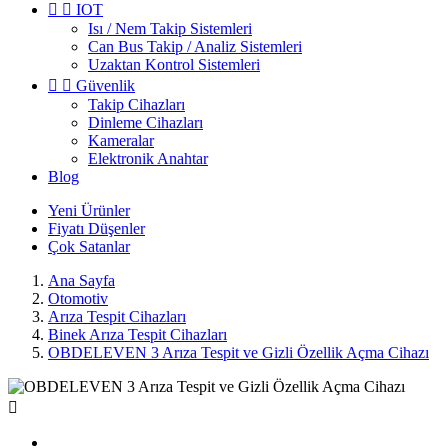


IOT
Isı / Nem Takip Sistemleri
Can Bus Takip / Analiz Sistemleri
Uzaktan Kontrol Sistemleri


Güvenlik
Takip Cihazları
Dinleme Cihazları
Kameralar
Elektronik Anahtar
Blog
Yeni
Ürünler
Fiyatı
Düşenler
Çok
Satanlar
Ana Sayfa
Otomotiv
Arıza Tespit Cihazları
Binek Arıza Tespit Cihazları
OBDELEVEN 3 Arıza Tespit ve Gizli Özellik Açma Cihazı
