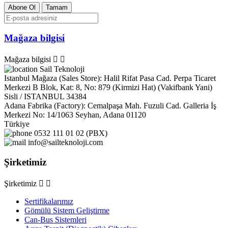
Mağaza bilgisi
Mağaza bilgisi


Sail Teknoloji
Istanbul Mağaza (Sales Store): Halil Rifat Pasa Cad. Perpa Ticaret
Merkezi B Blok, Kat: 8, No: 879 (Kirmizi Hat) (Vakifbank Yani)
Sisli / ISTANBUL 34384
Adana Fabrika (Factory): Cemalpaşa Mah. Fuzuli Cad. Galleria İş
Merkezi No: 14/1063 Seyhan, Adana 01120
Türkiye
0532 111 01 02 (PBX)
info@sailteknoloji.com
Şirketimiz
Şirketimiz


Sertifikalarımız
Gömülü Sistem Geliştirme
Can-Bus Sistemleri