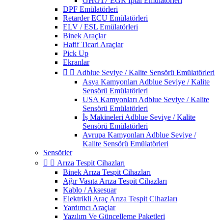
GHG17 EGR İptal Emülatörleri
DPF Emülatörleri
Retarder ECU Emülatörleri
ELV / ESL Emülatörleri
Binek Araçlar
Hafif Ticari Araçlar
Pick Up
Ekranlar


Adblue Seviye / Kalite Sensörü Emülatörleri
Asya Kamyonları Adblue Seviye / Kalite
Sensörü Emülatörleri
USA Kamyonları Adblue Seviye / Kalite
Sensörü Emülatörleri
İş Makineleri Adblue Seviye / Kalite
Sensörü Emülatörleri
Avrupa Kamyonları Adblue Seviye /
Kalite Sensörü Emülatörleri
Sensörler


Arıza Tespit Cihazları
Binek Arıza Tespit Cihazları
Ağır Vasıta Arıza Tespit Cihazları
Kablo / Aksesuar
Elektrikli Araç Arıza Tespit Cihazları
Yardımcı Araçlar
Yazılım Ve Güncelleme Paketleri