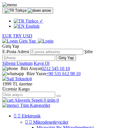
Türkçe
Türkçe
✓
English
EUR
TRY
USD
Giriş Yap
Giriş Yap
E-Posta Adresi
Şifre
Giriş Yap
Şifremi Unuttum
Kayıt Ol
Bizi Arayın
0212 545 10 10
Bize Yazın
+90 531 612 98 10
1999 TL üzerine
Ücretsiz Kargo
Alışveriş Sepeti
0 ürün
0
Tüm Kategoriler


Elektronik


Mikrodenetleyiciler
Microchip Pic Mikrodenetleyici