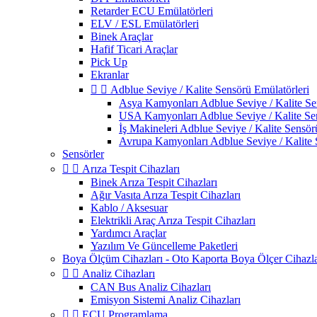
Retarder ECU Emülatörleri
ELV / ESL Emülatörleri
Binek Araçlar
Hafif Ticari Araçlar
Pick Up
Ekranlar


Adblue Seviye / Kalite Sensörü Emülatörleri
Asya Kamyonları Adblue Seviye / Kalite Se
USA Kamyonları Adblue Seviye / Kalite Sen
İş Makineleri Adblue Seviye / Kalite Sensör
Avrupa Kamyonları Adblue Seviye / Kalite 
Sensörler


Arıza Tespit Cihazları
Binek Arıza Tespit Cihazları
Ağır Vasıta Arıza Tespit Cihazları
Kablo / Aksesuar
Elektrikli Araç Arıza Tespit Cihazları
Yardımcı Araçlar
Yazılım Ve Güncelleme Paketleri
Boya Ölçüm Cihazları - Oto Kaporta Boya Ölçer Cihazla


Analiz Cihazları
CAN Bus Analiz Cihazları
Emisyon Sistemi Analiz Cihazları


ECU Programlama