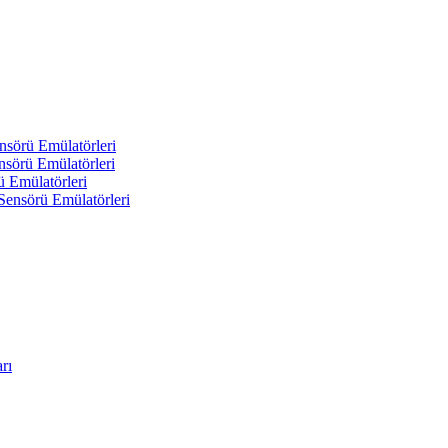
nsörü Emülatörleri
sörü Emülatörleri
ü Emülatörleri
Sensörü Emülatörleri
rı