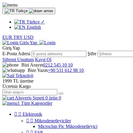
Türkçe
Türkçe
✓
English
EUR
TRY
USD
Giriş Yap
Giriş Yap
E-Posta Adresi
Şifre
Şifremi Unuttum
Kayıt Ol
Bizi Arayın
0212 545 10 10
Bize Yazın
+90 531 612 98 10
1999 TL üzerine
Ücretsiz Kargo
Alışveriş Sepeti
0 ürün
0
Tüm Kategoriler


Elektronik


Mikrodenetleyiciler
Microchip Pic Mikrodenetleyici


ESP