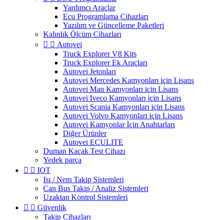
Yardımcı Araçlar
Ecu Programlama Cihazları
Yazılım ve Güncelleme Paketleri
Kalınlık Ölçüm Cihazları


Autovei
Truck Explorer V8 Kits
Truck Explorer Ek Araçları
Autovei Jetonları
Autovei Mercedes Kamyonları için Lisans
Autovei Man Kamyonları için Lisans
Autovei Iveco Kamyonları için Lisans
Autovei Scania Kamyonları için Lisans
Autovei Volvo Kamyonları için Lisans
Autovei Kamyonlar İçin Anahtarları
Diğer Ürünler
Autovei ECULITE
Duman Kaçak Test Cihazı
Yedek parça


IOT
Isı / Nem Takip Sistemleri
Can Bus Takip / Analiz Sistemleri
Uzaktan Kontrol Sistemleri


Güvenlik
Takip Cihazları