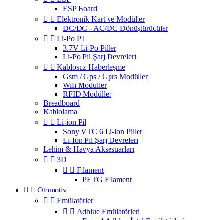
ESP Board


Elektronik Kart ve Modüller
DC/DC - AC/DC Dönüştürücüler


Li-Po Pil
3.7V Li-Po Piller
Li-Po Pil Şarj Devreleri


Kablosuz Haberleşme
Gsm / Gps / Gprs Modüller
Wifi Modüller
RFID Modüller
Breadboard
Kablolama


Li-ion Pil
Sony VTC 6 Li-ion Piller
Li-Ion Pil Şarj Devreleri
Lehim & Havya Aksesuarları


3D


Filament
PETG Filament


Otomotiv


Emülatörler


Adblue Emülatörleri